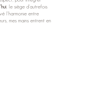
'hui
, le siège d'autrefois
vé l'harmonie entre
eurs, mes mains entrent en
14, rue du lavoir 17430 Saint Co
c
Wix.com
-
Mentions légales