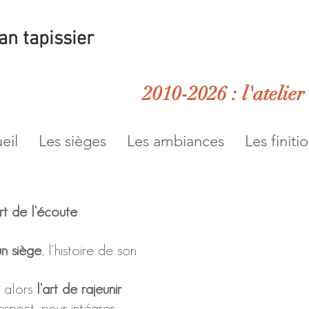
an tapissier
2010-2026 : l'atelier
eil
Les sièges
Les ambiances
Les finiti
rt de l'écoute
'un siège
, l'histoire de son
t alors
l'art de rajeunir
espect, pour intégrer