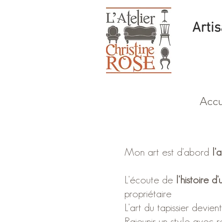
Artis
Accu
Mon art est d'abord
l'a
L'écoute de
l'histoire d
propriétaire
L'art du tapissier devien
Rajeunir un style avec r