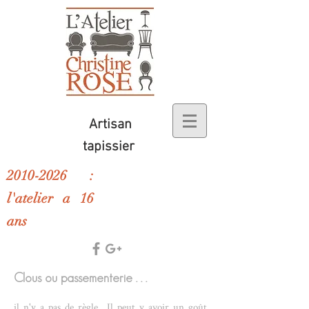
Artisan
tapissier
2010-2026 :
l'atelier a 16
ans
Clous ou passementerie . . .
il n'y a pas de règle . Il peut y avoir un goût