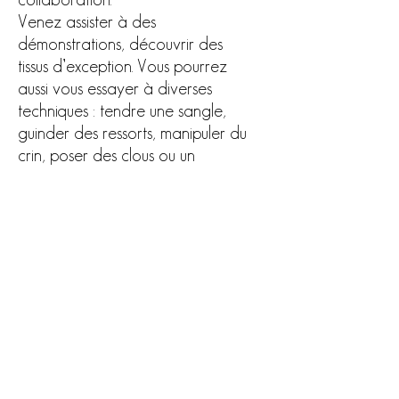
Venez assister à des
démonstrations, découvrir des
tissus d’exception. Vous pourrez
aussi vous essayer à diverses
techniques : tendre une sangle,
guinder des ressorts, manipuler du
crin, poser des clous ou un
jaconas.
À mes côtés : Claudine Mazuir
de l’association « Lumière
Océane », avec laquelle
je collabore depuis 10 ans.
Passionnée des arts textiles et des
ouvrages de dames, Claudine
vous émerveillera par quelques
unes des pièces qu’elle